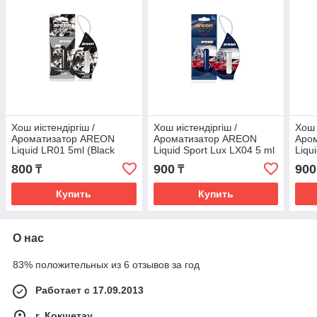
Хош иістендіргіш /
Хош иістендіргіш /
Хош 
Ароматизатор AREON
Ароматизатор AREON
Аро
Liquid LR01 5ml (Black
Liquid Sport Lux LX04 5 ml
Liqu
crystal капсула)
(CARBON капсула)
(CH
800
900
900
₸
₸
Купить
Купить
О нас
83% положительных из 6 отзывов за год
Работает с 17.09.2013
г. Кокшетау