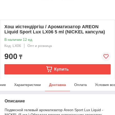
Хош иістендіргіш / Ароматизатор AREON
Liquid Sport Lux LX06 5 ml (NICKEL капсула)
В наличии 12 ед.
Код: LX06
Опт и розница
900
₸
Купить
ние
Характеристики
Доставка
Оплата
Условия во
Описание
Подвесной гелевый ароматизатор Areon Sport Lux Liquid -
NICKEL (5 мл.) Обладает мягким освежающим ароматом,