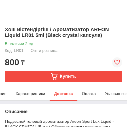
Хош иістендіргіш / Ароматизатор AREON
Liquid LR01 5ml (Black crystal капсула)
В наличии 2 ед.
Код: LR01
Опт и розница
800
₸
Купить
ние
Характеристики
Доставка
Оплата
Условия во
Описание
Подвесной гелевый ароматизатор Areon Sport Lux Liquid -
BLACK CRYSTAL (5 мл.) Обладает мягким освежающим