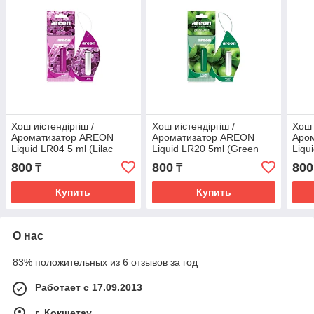
Хош иістендіргіш /
Хош иістендіргіш /
Хош 
Ароматизатор AREON
Ароматизатор AREON
Аро
Liquid LR04 5 ml (Lilac
Liquid LR20 5ml (Green
Liqu
капсула)
Apple капсула)
Drea
800
800
800
₸
₸
Купить
Купить
О нас
83% положительных из 6 отзывов за год
Работает с 17.09.2013
г. Кокшетау