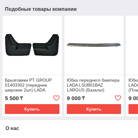
Подобные товары компании
Брызговики PT GROUP
Юбка переднего бампера
Юбк
01403302 (передние
LADA LSUB01BAZ
LAD
широкие 2шт) LADA
LARGUS (Базальт)
(Пла
VESTA
5 500
9 000
9 0
₸
₸
Купить
Купить
О нас