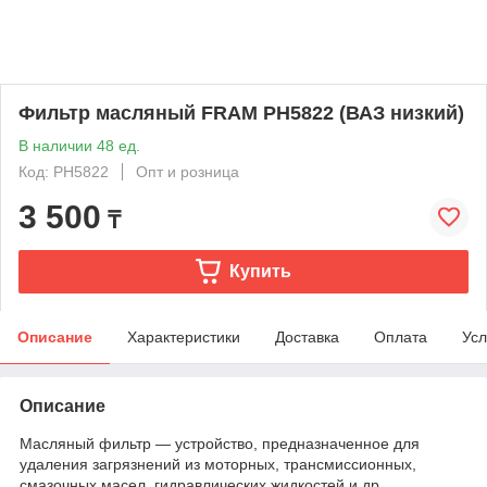
Фильтр масляный FRAM PH5822 (ВАЗ низкий)
В наличии 48 ед.
Код: PH5822
Опт и розница
3 500
₸
Купить
Описание
Характеристики
Доставка
Оплата
Усл
Описание
Масляный фильтр — устройство, предназначенное для
удаления загрязнений из моторных, трансмиссионных,
смазочных масел, гидравлических жидкостей и др.