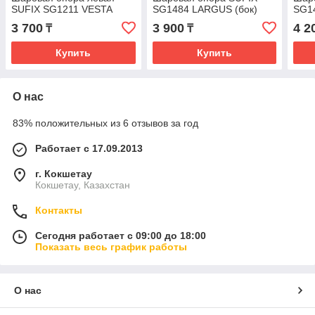
SUFIX SG1211 VESTA
SG1484 LARGUS (бок)
SG1
3 700
3 900
4 2
₸
₸
Купить
Купить
О нас
83% положительных из 6 отзывов за год
Работает с 17.09.2013
г. Кокшетау
Кокшетау, Казахстан
Контакты
Сегодня работает с 09:00 до 18:00
Показать весь график работы
О нас