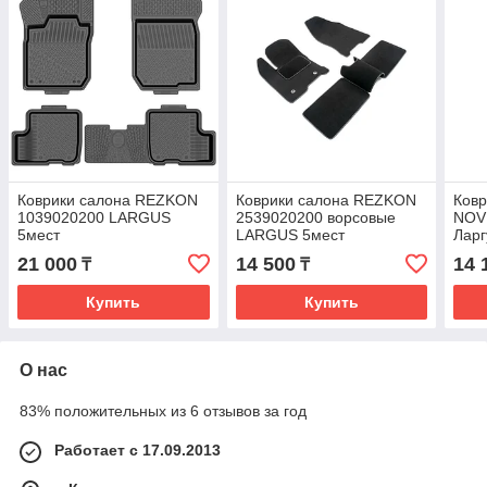
Коврики салона REZKON
Коврики салона REZKON
Ковр
1039020200 LARGUS
2539020200 ворсовые
NOV
5мест
LARGUS 5мест
Ларг
21 000
14 500
14 
₸
₸
Купить
Купить
О нас
83% положительных из 6 отзывов за год
Работает с 17.09.2013