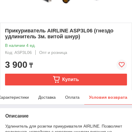
Прикуриватель AIRLINE ASP3L06 (гнездо
удлинитель 3м. витой шнур)
В наличии 4 ед.
Код: ASP3L06
Опт и розница
3 900
₸
Купить
Характеристики
Доставка
Оплата
Условия возврата
Описание
Удлинитель для розетки прикуривателя AIRLINE. Позволяет
подключать устройства с коротким шнуром питания на