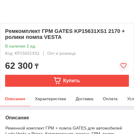
Ремкомплект ГРМ GATES KP15631XS1 2170 +
ролики помпа VESTA
В наличии 2 ед.
Код: KP15631XS1
Опт и розница
62 300
₸
Купить
Описание
Характеристики
Доставка
Оплата
Усл
Описание
Ременной комплект ГРМ + помпа GATES для автомобилей
Lada Vesta и Priora. Комплектация: ремень ГРМ, ролик