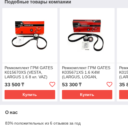
Подобные товары компании
Ремкомплект ГРМ GATES
Ремкомплект ГРМ GATES
Рем
K015670XS (VESTA,
K035671XS 1.6 K4M
K015
LARGUS 1.6 8 кл. VAZ)
(LARGUS, LOGAN,
(LA
DUSTER)
33 500
53 300
35 
₸
₸
Купить
Купить
О нас
83% положительных из 6 отзывов за год