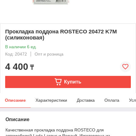
Прокладка поддона ROSTECO 20472 K7M
(силиконовая)
В наличии 6 ед.
Код: 20472
Опт и розница
4 400
₸
Купить
Описание
Характеристики
Доставка
Оплата
Усл
Описание
Качественная прокладка поддона ROSTECO для
автомобилей Lada Largus и Renault. Изготовлена из