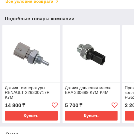
Все условия возврата
Подобные товары компании
Датчик температуры
Датчик давления масла
Прок
RENAULT 226300717R
ERA 330699 K7M-K4M
кол
K7M
PG5
14 800
5 700
2 2
₸
₸
Купить
Купить