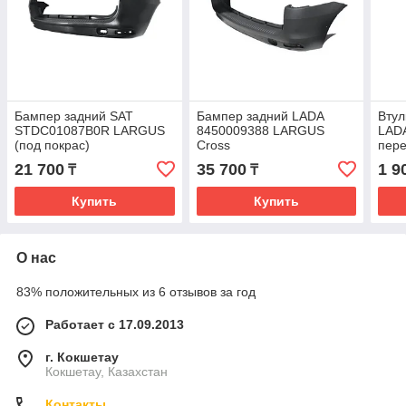
Бампер задний SAT
Бампер задний LADA
Втул
STDC01087B0R LARGUS
8450009388 LARGUS
LAD
(под покрас)
Cross
пере
21 700
35 700
1 9
₸
₸
Купить
Купить
О нас
83% положительных из 6 отзывов за год
Работает с 17.09.2013
г. Кокшетау
Кокшетау, Казахстан
Контакты