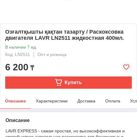
Озғалтқышты қақтан тазарту / Раскоксовка
двигателя LAVR LN2511 жидкостная 400мл.
В наличии 7 ед.
Код: LN2511
Опт и розница
6 200
₸
Купить
Описание
Характеристики
Доставка
Оплата
Усл
Описание
LAVR EXPRESS - самая простая, но высокоэффективная и
сверхбыстрая аэрозольная раскоксовка для бензиновых и