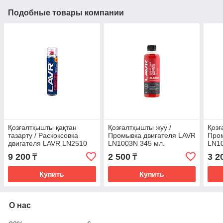
Подобные товары компании
Қозғалтқышты қақтан
Қозғалтқышты жуу /
Қозғ
тазарту / Раскоксовка
Промывка двигателя LAVR
Пром
двигателя LAVR LN2510
LN1003N 345 мл.
LN10
пенная 400мл.
9 200
2 500
3 2
₸
₸
Купить
Купить
О нас