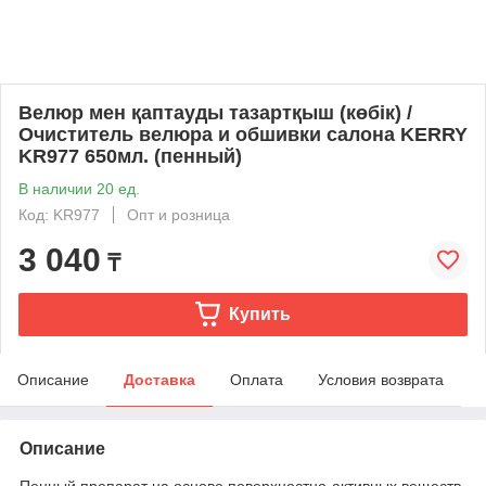
Велюр мен қаптауды тазартқыш (көбік) /
Очиститель велюра и обшивки салона KERRY
KR977 650мл. (пенный)
В наличии 20 ед.
Код: KR977
Опт и розница
3 040
₸
Купить
Описание
Доставка
Оплата
Условия возврата
Описание
Пенный препарат на основе поверхностно-активных веществ