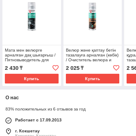
Мата мен велюрге
Велюр және қаптау бетін
Велю
арналған дақ шығарғыш /
тазалауға арналған (көбік)
құра
Пятновыводитель для
/ Очиститель велюра и
таза
ткани и велюра KERRY
обивки салона KERRY
велю
2 430
2 025
2 5
₸
₸
KR978 335мл.
KR975 335мл.
KER
Купить
Купить
О нас
83% положительных из 6 отзывов за год
Работает с 17.09.2013
г. Кокшетау
Кокшетау, Казахстан