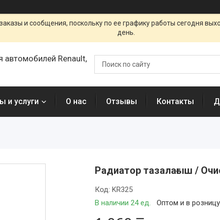
заказы и сообщения, поскольку по ее графику работы сегодня вых
день.
я автомобилей Renault,
ы и услуги
О нас
Отзывы
Контакты
Д
Радиатор тазалағыш / Оч
Код:
KR325
В наличии 24 ед.
Оптом и в розниц