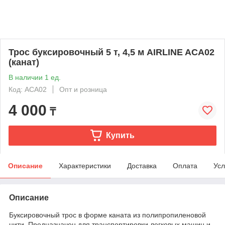
Трос буксировочный 5 т, 4,5 м AIRLINE ACA02
(канат)
В наличии 1 ед.
Код: ACA02
Опт и розница
4 000
₸
Купить
Описание
Характеристики
Доставка
Оплата
Усл
Описание
Буксировочный трос в форме каната из полипропиленовой
нити. Предназначен для транспортировки легковых машин и