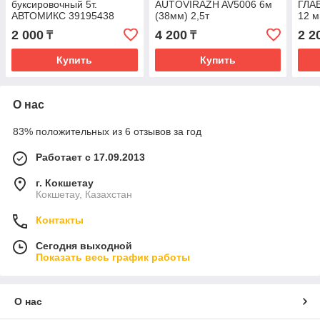
буксировочный 5т.
AUTOVIRAZH AV5006 6м
ГЛАВ
АВТОМИКС 39195438
(38мм) 2,5т
12 м
2 000
4 200
2 2
₸
₸
Купить
Купить
О нас
83% положительных из 6 отзывов за год
Работает с 17.09.2013
г. Кокшетау
Кокшетау, Казахстан
Контакты
Сегодня выходной
Показать весь график работы
О нас