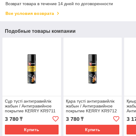
Возврат товара в течение 14 дней по договоренности
Все условия возврата
Подобные товары компании
Сұр түсті антигравийлік
Қара түсті антигравийлік
Қиыр
жабын / Антигравийное
жабын / Антигравийное
жабы
покрытие KERRY KR9711
покрытие KERRY KR9712
Анти
(с эффектом шагрени
(с эффектом шагрени
KER
3 780
3 780
3 1
₸
₸
цвет серый) 650мл.
цвет черный) 650мл.
серы
Купить
Купить