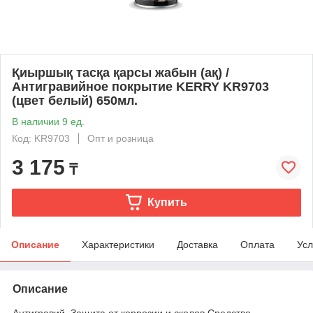
Қиыршық тасқа қарсы жабын (ақ) /
Антигравийное покрытие KERRY KR9703
(цвет белый) 650мл.
В наличии 9 ед.
Код: KR9703
Опт и розница
3 175
₸
Купить
Описание
Характеристики
Доставка
Оплата
Усл
Описание
Антигравий. Защита от коррозии и сколов Средство