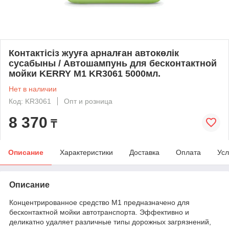
Контактісіз жууға арналған автокөлік
сусабыны / Автошампунь для бесконтактной
мойки KERRY M1 KR3061 5000мл.
Нет в наличии
Код: KR3061
Опт и розница
8 370
₸
Описание
Характеристики
Доставка
Оплата
Усл
Описание
Концентрированное средство М1 предназначено для
бесконтактной мойки автотранспорта. Эффективно и
деликатно удаляет различные типы дорожных загрязнений,