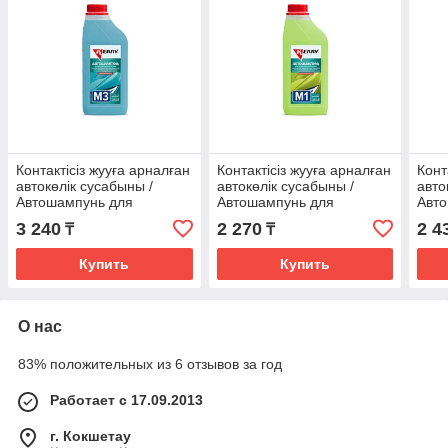
Контактісіз жууға арналған
Контактісіз жууға арналған
Конт
автокөлік сусабыны /
автокөлік сусабыны /
авто
Автошампунь для
Автошампунь для
Авт
бесконтактной мойки
бесконтактной мойки
беск
3 240
2 270
2 4
₸
₸
KERRY M3 KR3073
KERRY M1 KR3071
KER
1000мл.
1000мл.
Купить
Купить
О нас
83% положительных из 6 отзывов за год
Работает с 17.09.2013
г. Кокшетау