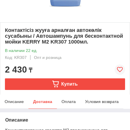
Контактісіз жууға арналған автокөлік
сусабыны / Автошампунь для бесконтактной
мойки KERRY M2 KR307 1000мл.
В наличии 22 ед.
Код: KR307
Опт и розница
2 430
₸
Купить
Описание
Доставка
Оплата
Условия возврата
Описание
Концентрированное средство М2 предназначено для