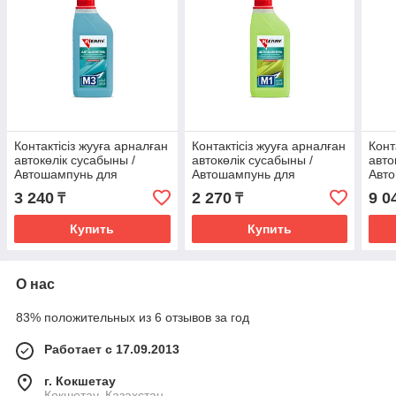
Контактісіз жууға арналған
Контактісіз жууға арналған
Конт
автокөлік сусабыны /
автокөлік сусабыны /
авто
Автошампунь для
Автошампунь для
Авт
бесконтактной мойки
бесконтактной мойки
беск
3 240
2 270
9 0
₸
₸
KERRY M3 KR3073
KERRY M1 KR3071
KER
1000мл.
1000мл.
Купить
Купить
О нас
83% положительных из 6 отзывов за год
Работает с 17.09.2013
г. Кокшетау
Кокшетау, Казахстан