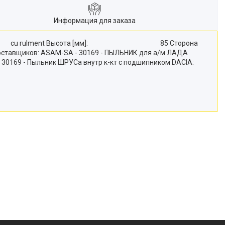
Информация для заказа
ения: cu rulment Высота [мм]: 85 Сторона
ков: ASAM-SA - 30169 - ПЫЛЬНИК для а/м ЛАДА
0169 - Пыльник ШРУСа внутр к-кт с подшипником DACIA: