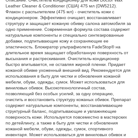
Leather Cleaner & Conditioner (США) 475 мл (DW5212).
Флакон с распылителем (475 мл) - очиститель кожи с
кондиционером. Эффективно очищает, восстанавливает
структуру и защищает кожаную обивку салона автомобиля за
одно применение. Современная формула состава содержит
натуральные компоненты и специально синтезированные
добавки, подпитывающие кожу и сохраняющие ее
эластичность. Блокиратор ультрафиолета FadeStop® на
длительное время защищает обработанную поверхность от
высыхания и растрескивания. Очиститель-кондиционер
быстро впитывается, не оставляя жирной пленки. Придает
кожаной обивке ухоженный внешний вид. Рекомендуется для
использования в быту для чистки и обновления кожаной
мебели, обуви, одежды, сумок. Может использоваться для
виниловых обивок. Высокотехнологичный состав,
позволяющий без особых усилий, за одну операцию,
очистить и восстановить структуру кожаных обивок. Препарат
содержит натуральные компоненты, восстанавливающие
структурный баланс, подпитывающие и увлажняющие
поверхность кожи. Используется повсеместно в мастерских
по детейлингу, а также в быту для чистки и обновления
кожаной мебели, обуви, одежды, сумок, спортивного
инвентаря. Может использоваться для виниловых обивок и