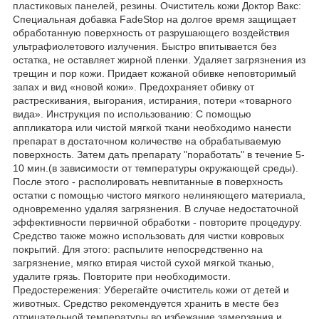
пластиковых панелей, резины. Очиститель кожи Доктор Вакс:
Специальная добавка FadeStop на долгое время защищает
обработанную поверхность от разрушающего воздействия
ультрафиолетового излучения. Быстро впитывается без
остатка, не оставляет жирной пленки. Удаляет загрязнения из
трещин и пор кожи. Придает кожаной обивке неповторимый
запах и вид «новой кожи». Предохраняет обивку от
растрескивания, выгорания, истирания, потери «товарного
вида». Инструкция по использованию: С помощью
аппликатора или чистой мягкой ткани необходимо нанести
препарат в достаточном количестве на обрабатываемую
поверхность. Затем дать препарату "поработать" в течение 5-
10 мин.(в зависимости от температуры окружающей среды).
После этого - располировать невпитанные в поверхность
остатки с помощью чистого мягкого нелиняющего материала,
одновременно удаляя загрязнения. В случае недостаточной
эффективности первичной обработки - повторите процедуру.
Средство также можно использовать для чистки ковровых
покрытий. Для этого: распылите непосредственно на
загрязнение, мягко втирая чистой сухой мягкой тканью,
удалите грязь. Повторите при необходимости.
Предостережения: Уберегайте очиститель кожи от детей и
животных. Средство рекомендуется хранить в месте без
отрицательной температуры во избежание замерзания и