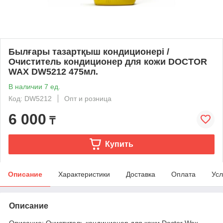
Былғары тазартқыш кондиционері /
Очиститель кондиционер для кожи DOCTOR
WAX DW5212 475мл.
В наличии 7 ед.
Код: DW5212
Опт и розница
6 000
₸
Купить
Описание
Характеристики
Доставка
Оплата
Усл
Описание
Описание: Очиститель кондиционер для кожи Doctor Wax