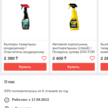
Былғары тазартқыш-
Автокөлік корпусының
Былғ
кондиционер /
жылтыратқышы (спрей) /
таза
Очиститель-кондиционер
Полироль кузова DOCTOR
кожи
кожи KERRY KR581
WAX DW8206 (спрей)
VMP
2 390
3 400
2 2
₸
₸
500мл. (триггер)
475мл.
Купить
Купить
О нас
83% положительных из 6 отзывов за год
Работает с 17.09.2013