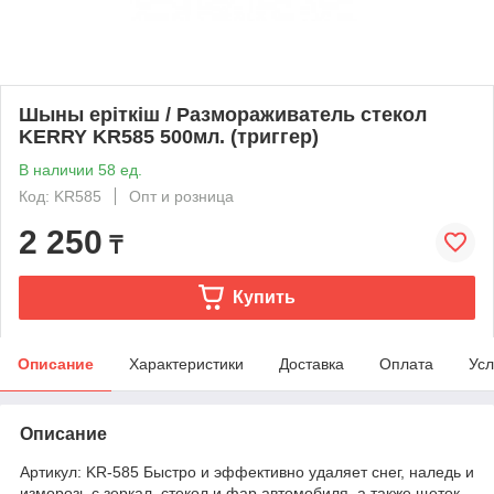
Шыны еріткіш / Размораживатель стекол
KERRY KR585 500мл. (триггер)
В наличии 58 ед.
Код: KR585
Опт и розница
2 250
₸
Купить
Описание
Характеристики
Доставка
Оплата
Усл
Описание
Артикул: KR-585 Быстро и эффективно удаляет снег, наледь и
изморозь с зеркал, стекол и фар автомобиля, а также щеток