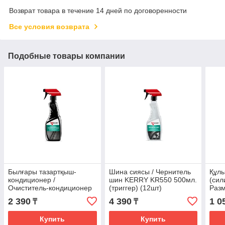
Возврат товара в течение 14 дней по договоренности
Все условия возврата
Подобные товары компании
Былғары тазартқыш-
Шина сиясы / Чернитель
Құлы
кондиционер /
шин KERRY KR550 500мл.
(сил
Очиститель-кондиционер
(триггер) (12шт)
Разм
кожи KERRY KR581
KER
2 390
4 390
1 0
₸
₸
500мл. (триггер)
сили
Купить
Купить