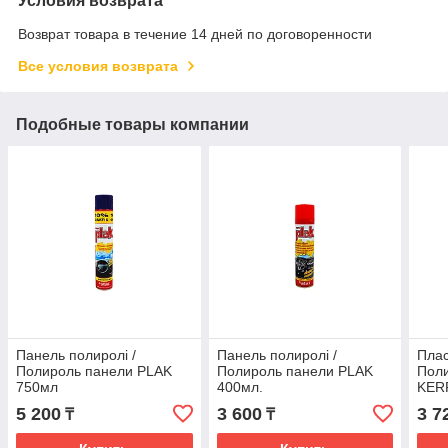
Условия возврата
Возврат товара в течение 14 дней по договоренности
Все условия возврата
Подобные товары компании
Панель полиролі /
Панель полиролі /
Плас
Полироль панели PLAK
Полироль панели PLAK
Поли
750мл
400мл.
KER
(фре
5 200
3 600
3 7
₸
₸