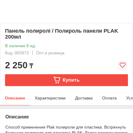
Панель полиролі / Полироль панели PLAK
200мл
В наличии 8 ед.
Код: 003973
Опт и розница
2 250
₸
Купить
Описание
Характеристики
Доставка
Оплата
Усл
Описание
Способ применения Plak полироли для пластика: Встряхнуть
балончик полироля для пластика PLAK; Далее рекомендуется