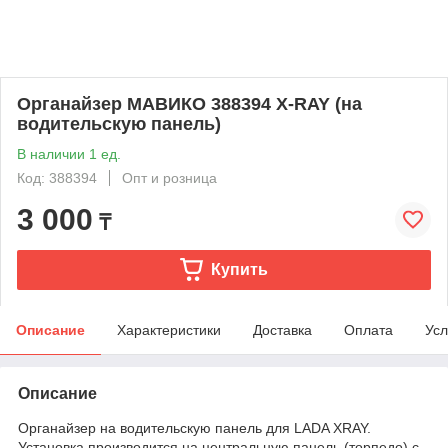
Органайзер МАВИКО 388394 X-RAY (на
водительскую панель)
В наличии 1 ед.
Код: 388394
Опт и розница
3 000
₸
Купить
Описание
Характеристики
Доставка
Оплата
Усл
Описание
Органайзер на водительскую панель для LADA XRAY.
Установка производится на центральную панель (торпедо) с