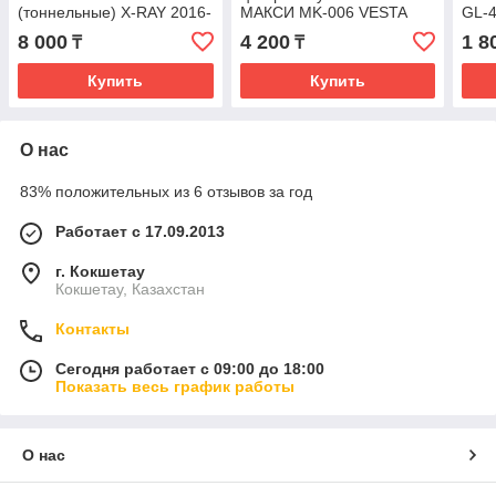
(тоннельные) X-RAY 2016-
МАКСИ MK-006 VESTA
GL-4
сиде
8 000
4 200
1 8
₸
₸
Купить
Купить
О нас
83% положительных из 6 отзывов за год
Работает с 17.09.2013
г. Кокшетау
Кокшетау, Казахстан
Контакты
Сегодня работает с 09:00 до 18:00
Показать весь график работы
О нас