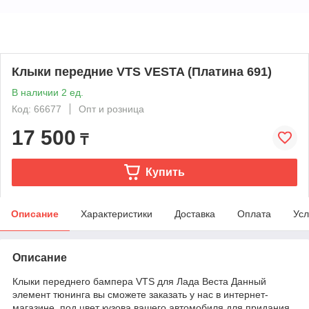
Клыки передние VTS VESTA (Платина 691)
В наличии 2 ед.
Код: 66677
Опт и розница
17 500
₸
Купить
Описание
Характеристики
Доставка
Оплата
Усл
Описание
Клыки переднего бампера VTS для Лада Веста Данный
элемент тюнинга вы сможете заказать у нас в интернет-
магазине, под цвет кузова вашего автомобиля для придания