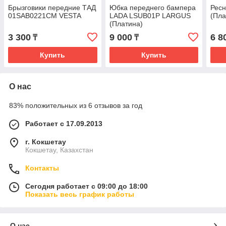
Брызговики передние ТАД
Юбка переднего бампера
Ресн
01SAB0221CM VESTA
LADA LSUB01P LARGUS
(Пла
(Платина)
3 300
9 000
6 8
₸
₸
Купить
Купить
О нас
83% положительных из 6 отзывов за год
Работает с 17.09.2013
г. Кокшетау
Кокшетау, Казахстан
Контакты
Сегодня работает с 09:00 до 18:00
Показать весь график работы
О нас