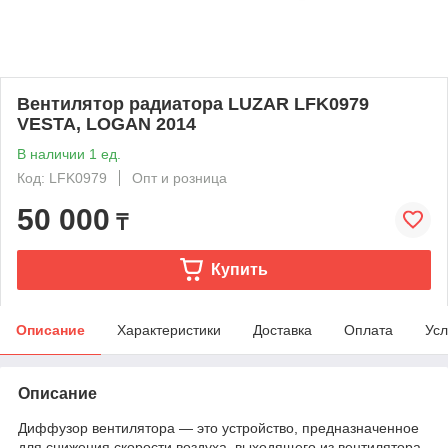
Вентилятор радиатора LUZAR LFK0979
VESTA, LOGAN 2014
В наличии 1 ед.
Код: LFK0979
Опт и розница
50 000
₸
Купить
Описание
Характеристики
Доставка
Оплата
Усл
Описание
Диффузор вентилятора — это устройство, предназначенное
для снижения скорости воздуха, выходящего из вентилятора.