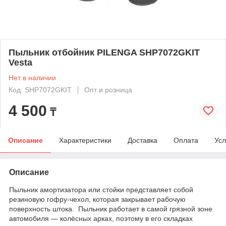
Пыльник отбойник PILENGA SHP7072GKIT
Vesta
Нет в наличии
Код: SHP7072GKIT
Опт и розница
4 500
₸
Описание
Характеристики
Доставка
Оплата
Усл
Описание
Пыльник амортизатора или стойки представляет собой
резиновую гофру-чехол, которая закрывает рабочую
поверхность штока. Пыльник работает в самой грязной зоне
автомобиля — колёсных арках, поэтому в его складках