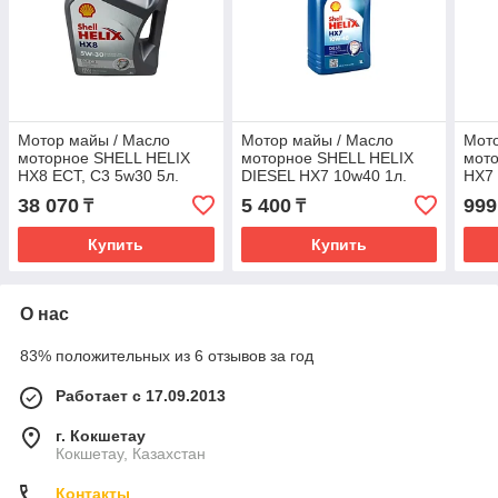
Мотор майы / Масло
Мотор майы / Масло
Мото
моторное SHELL HELIX
моторное SHELL HELIX
мот
HX8 ECT, C3 5w30 5л.
DIESEL HX7 10w40 1л.
HX7 
(3шт)
38 070
5 400
999
₸
₸
Купить
Купить
О нас
83% положительных из 6 отзывов за год
Работает с 17.09.2013
г. Кокшетау
Кокшетау, Казахстан
Контакты