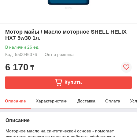
Мотор майы / Масло моторное SHELL HELIX
HX7 5w30 1л.
В наличии 26 ед.
Код: 550046376
Опт и розница
6 170
₸
Купить
Описание
Характеристики
Доставка
Оплата
Усл
Описание
Моторное масло на синтетической основе - помогает
двигателю оставаться чистым и работать эффективно.