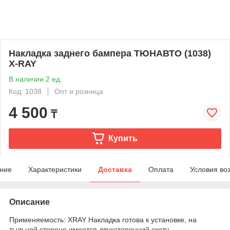
Накладка заднего бампера ТЮНАВТО (1038)
X-RAY
В наличии 2 ед.
Код: 1038
Опт и розница
4 500
₸
Купить
ние
Характеристики
Доставка
Оплата
Условия во
Описание
Применяемость: XRAY Накладка готова к установке, на
тыльной стороне имеется двухсторонний скотч.