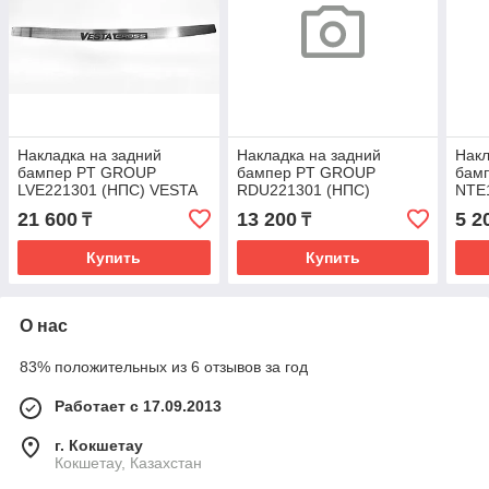
Накладка на задний
Накладка на задний
Накл
бампер PT GROUP
бампер PT GROUP
бам
LVE221301 (НПС) VESTA
RDU221301 (НПС)
NTE
DUSTER 2012-20
2014
21 600
13 200
5 2
₸
₸
Купить
Купить
О нас
83% положительных из 6 отзывов за год
Работает с 17.09.2013
г. Кокшетау
Кокшетау, Казахстан