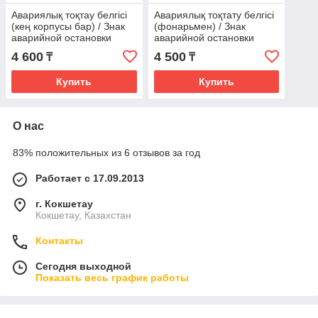
Авариялық тоқтау белгісі
Авариялық тоқтату белгісі
(кең корпусы бар) / Знак
(фонарьмен) / Знак
аварийной остановки
аварийной остановки
AIRLINE AT04 (с широким
HERRY HB6608 (с
4 600
4 500
₸
₸
корпусом)
фонарём)
Купить
Купить
О нас
83% положительных из 6 отзывов за год
Работает с 17.09.2013
г. Кокшетау
Кокшетау, Казахстан
Контакты
Сегодня выходной
Показать весь график работы