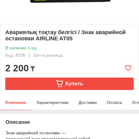
Авариялық тоқтау белгісі / Знак аварийной
остановки AIRLINE AT05
В наличии 1 ед.
Код: AT05
Опт и розница
2 200
₸
Купить
Описание
Характеристики
Доставка
Оплата
Усл
Описание
Знак аварийной остановки —
переносной знак представляющий собой