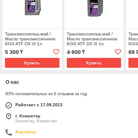
Трансмиссиялық май /
Трансмиссиялық май /
Тран
Масло трансмиссионное
Масло трансмиссионное
Мас
KIXX ATF DX VI 1л.
KIXX ATF DX ІІІ 1л.
KIXX
5 300
4 600
69 
₸
₸
Купить
Купить
О нас
83% положительных из 6 отзывов за год
Работает с 17.09.2013
г. Кокшетау
Кокшетау, Казахстан
Контакты