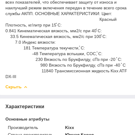
всех показателей, что обеспечивает защиту от износа и
наилучший режим включения передач в течение всего срока
службы АКПП. ОСНОВНЫЕ ХАРАКТЕРИСТИКИ: Цвет:
Красный
Плотность, кг/литр при 15̊ C:
0.841 Кинематическая вязкость, мм2/с при 40̊ C:
33.5 Кинематическая вязкость, мм2/с при 100̊ C:
7.0 Индекс вязкости:
181 Температура текучести,̊ C:
-48 Температура вспышки, COC,̊ C:
230 Вязкость по Брукфилду, сПз при -20 ̊ C:
980 Вязкость по Брукфилду, сПз при -40 ̊ C
11840 Трансмиссионная жидкость Kixx ATF
DX-III
Скрыть
Характеристики
Основные атрибуты
Производитель
Kixx
Страна производитель
Южная Корея