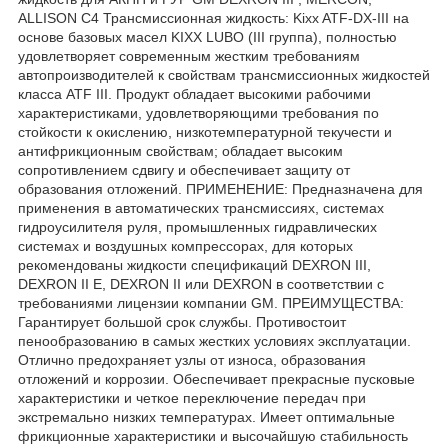
ALLISON C4 Трансмиссионная жидкость: Kixx ATF-DX-III на
основе базовых масел KIXX LUBO (III группа), полностью
удовлетворяет современным жестким требованиям
автопроизводителей к свойствам трансмиссионных жидкостей
класса ATF III. Продукт обладает высокими рабочими
характеристиками, удовлетворяющими требования по
стойкости к окислению, низкотемпературной текучести и
антифрикционным свойствам; обладает высоким
сопротивлением сдвигу и обеспечивает защиту от
образования отложений. ПРИМЕНЕНИЕ: Предназначена для
применения в автоматических трансмиссиях, системах
гидроусилителя руля, промышленных гидравлических
системах и воздушных компрессорах, для которых
рекомендованы жидкости спецификаций DEXRON III,
DEXRON II E, DEXRON II или DEXRON в соответствии с
требованиями лицензии компании GM. ПРЕИМУЩЕСТВА:
Гарантирует большой срок службы. Противостоит
пенообразованию в самых жестких условиях эксплуатации.
Отлично предохраняет узлы от износа, образования
отложений и коррозии. Обеспечивает прекрасные пусковые
характеристики и четкое переключение передач при
экстремально низких температурах. Имеет оптимальные
фрикционные характеристики и высочайшую стабильность