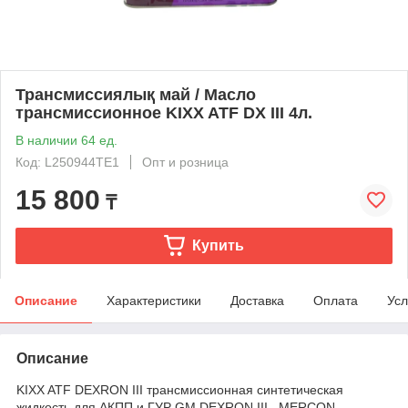
Трансмиссиялық май / Масло
трансмиссионное KIXX ATF DX ІІІ 4л.
В наличии 64 ед.
Код: L250944TE1
Опт и розница
15 800
₸
Купить
Описание
Характеристики
Доставка
Оплата
Усл
Описание
KIXX ATF DEXRON III трансмиссионная синтетическая
жидкость для АКПП и ГУР GM DEXRON III , MERCON,