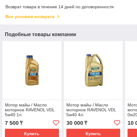
Возврат товара в течение 14 дней по договоренности
Все условия возврата
Подобные товары компании
Мотор майы / Масло
Мотор майы / Масло
Мото
моторное RAVENOL VDL
моторное RAVENOL VDL
мот
5w40 1л.
5w40 4л.
0w20
7 500
30 000
10 
₸
₸
Купить
Купить