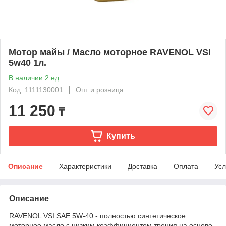
Мотор майы / Масло моторное RAVENOL VSI
5w40 1л.
В наличии 2 ед.
Код: 1111130001
Опт и розница
11 250
₸
Купить
Описание
Характеристики
Доставка
Оплата
Усл
Описание
RAVENOL VSI SAE 5W-40 - полностью синтетическое
моторное масло с низким коэффициентом трения на основе