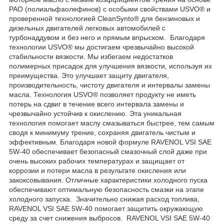
PAO (полиальфаолефинов) с особыми свойствами USVO® и
проверенной технологией CleanSynto® для бензиновых и
дизельных двигателей легковых автомобилей с
турбонаддувом и без него и прямым впрыском. Благодаря
технологии USVO® мы достигаем чрезвычайно высокой
стабильности вязкости. Мы избегаем недостатков
полимерных присадок для улучшения вязкости, используя их
преимущества. Это улучшает защиту двигателя,
производительность, чистоту двигателя и интервалы замены
масла. Технология USVO® позволяет продукту не иметь
потерь на сдвиг в течение всего интервала замены и
чрезвычайно устойчив к окислению. Эта уникальная
технология помогает маслу смазываться быстрее, тем самым
сводя к минимуму трение, сохраняя двигатель чистым и
эффективным. Благодаря новой формуле RAVENOL VSI SAE
5W-40 обеспечивает безопасный смазочный слой даже при
очень высоких рабочих температурах и защищает от
коррозии и потери масла в результате окисления или
закоксовывания. Отличные характеристики холодного пуска
обеспечивают оптимальную безопасность смазки на этапе
холодного запуска. Значительно снижая расход топлива,
RAVENOL VSI SAE 5W-40 помогает защитить окружающую
среду за счет снижения выбросов. RAVENOL VSI SAE 5W-40