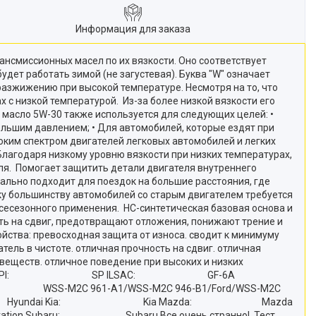
Информация для заказа
нсмиссионных масел по их вязкости. Оно соответствует
удет работать зимой (не загустевая). Буква "W" означает
разжижению при высокой температуре. Несмотря на то, что
х с низкой температурой. Из-за более низкой вязкости его
масло 5W-30 также используется для следующих целей: •
ольшим давлением; • Для автомобилей, которые ездят при
оким спектром двигателей легковых автомобилей и легких
лагодаря низкому уровню вязкости при низких температурах,
ля. Помогает защитить детали двигателя внутреннего
ально подходит для поездок на большие расстояния, где
ку большинству автомобилей со старым двигателем требуется
сесезонного применения. HC-синтетическая базовая основа и
ть на сдвиг, предотвращают отложения, понижают трение и
йства: превосходная защита от износа. сводит к минимуму
тель в чистоте. отличная прочность на сдвиг. отличная
веществ. отличное поведение при высоких и низких
старению Допуск: API: SP ILSAC: GF-6A
M2C 961-A1/WSS-M2C 946-B1/Ford/WSS-M2C
ai: Hyundai Kia: Kia Mazda: Mazda
Subaru: Subaru Все очень странно!. Тест