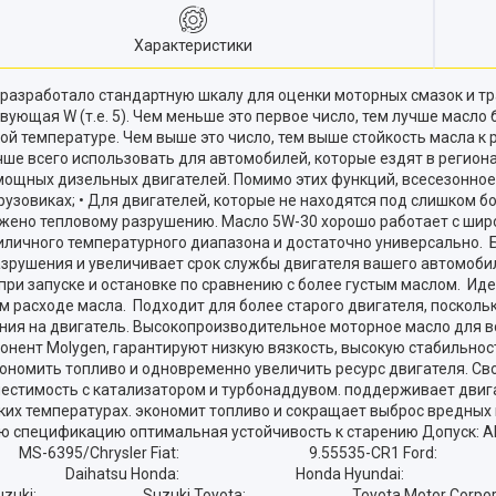
Характеристики
зработало стандартную шкалу для оценки моторных смазок и тра
ющая W (т.е. 5). Чем меньше это первое число, тем лучше масло б
ой температуре. Чем выше это число, тем выше стойкость масла к 
чше всего использовать для автомобилей, которые ездят в региона
щных дизельных двигателей. Помимо этих функций, всесезонное 
узовиках; • Для двигателей, которые не находятся под слишком б
ржено тепловому разрушению. Масло 5W-30 хорошо работает с шир
иличного температурного диапазона и достаточно универсально. Б
азрушения и увеличивает срок службы двигателя вашего автомоби
ри запуске и остановке по сравнению с более густым маслом. Иде
 расходе масла. Подходит для более старого двигателя, посколь
ния на двигатель. Высокопроизводительное моторное масло для в
онент Molygen, гарантируют низкую вязкость, высокую стабильнос
номить топливо и одновременно увеличить ресурс двигателя. Сво
вместимость с катализатором и турбонаддувом. поддерживает двига
их температурах. экономит топливо и сокращает выброс вредных 
алогичную спецификацию оптимальная устойчивость к 
-6395/Chrysler Fiat: 9.55535-CR1 Ford: WSS-
ihatsu: Daihatsu Honda: Honda Hyund
uki: Suzuki Toyota: Toyota Motor Corporation 