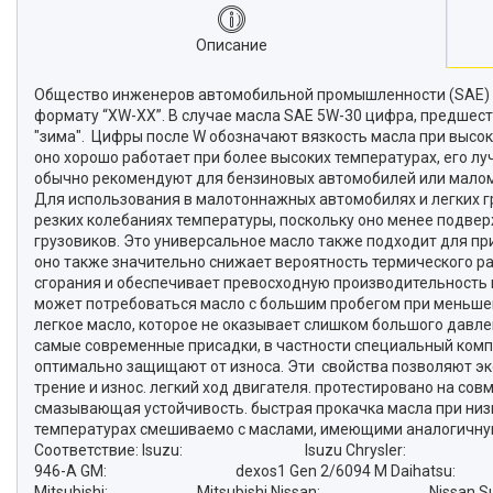
Описание
Общество инженеров автомобильной промышленности (SAE) ра
формату “XW-XX”. В случае масла SAE 5W-30 цифра, предшеству
"зима". Цифры после W обозначают вязкость масла при высок
оно хорошо работает при более высоких температурах, его лу
обычно рекомендуют для бензиновых автомобилей или маломо
Для использования в малотоннажных автомобилях и легких гр
резких колебаниях температуры, поскольку оно менее подве
грузовиков. Это универсальное масло также подходит для пр
оно также значительно снижает вероятность термического р
сгорания и обеспечивает превосходную производительность п
может потребоваться масло с большим пробегом при меньшем
легкое масло, которое не оказывает слишком большого давле
самые современные присадки, в частности специальный комп
оптимально защищают от износа. Эти свойства позволяют эко
трение и износ. легкий ход двигателя. протестировано на со
смазывающая устойчивость. быстрая прокачка масла при низк
температурах смешиваемо с маслами, имеющими ан
Соответствие: Isuzu: Isuzu Chrysler: MS
946-A GM: dexos1 Gen 2/6094 M Da
Mitsubishi: Mitsubishi Nissan: Nissan Suz