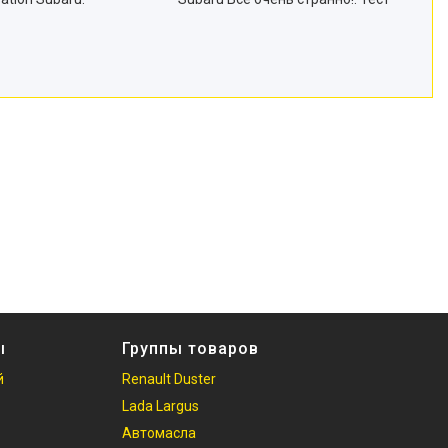
ы
Группы товаров
й
Renault Duster
Lada Largus
Автомасла