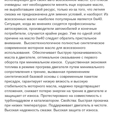
очевидны: нет необходимости менять еще хорошее масло,
не выработавшее свой ресурс, только из-за того, что летняя
смазка не предназначена для зимних условий, и наоборот. Из
всесезонных масел наиболее популярным является 0w40.
Ситуация, когда во мнениях сходятся профессионалы
автосервисов, производители автомобилей и конечные
потребители, случается крайне редко. Уже по одной этой
причине на масло 0w40 следует обратить пристальное
внимание. Высокотехнологичное полностью синтетическое
современное моторное масло для всесезонного
использования. Обеспечивает быструю прокачиваемость
масла в двигателе, оптимальное смазывание с первого
оборота при минимальном износе. Существенная экономия
топлива в режиме прогрева двигателя путем минимального
сопротивления к трению, вызванная применением
синтетической базовой основы с современным пакетом
присадок, гарантирует низкую вязкость и высокую
стабильность моторного масла, надежно предотвращает
отложения, снижает потерю энергии на трение в двигателе и
защищает от износа. Протестировано на совместимость с
турбонаддувом и катализатором. Свойства: Быстрая прокачка
при низких температурах. Поддерживает двигатель в чистоте.
Высокая надежность смазки. Высокая защита от износа.