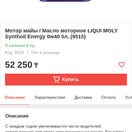
Мотор майы / Масло моторное LIQUI MOLY
Synthoil Energy 0w40 5л. (9515)
В наличии 6 ед.
Код: 9515
Опт и розница
52 250
₸
Купить
Описание
Характеристики
Доставка
Оплата
Усл
Описание
С каждым годом увеличивается число водителей,
использующих для своих авто всесезонное масло. Его плюсы