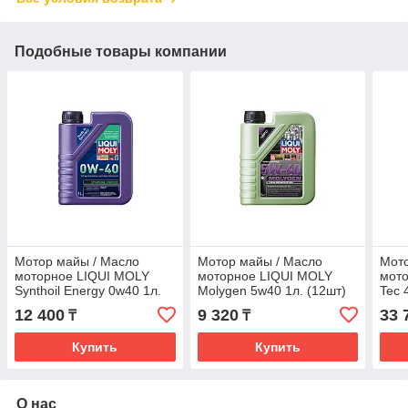
Подобные товары компании
Мотор майы / Масло
Мотор майы / Масло
Мото
моторное LIQUI MOLY
моторное LIQUI MOLY
мото
Synthoil Energy 0w40 1л.
Molygen 5w40 1л. (12шт)
Tec 
(9514)
(8576)
12 400
9 320
33 
₸
₸
Купить
Купить
О нас