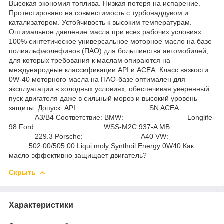
Высокая экономия топлива. Низкая потеря на испарение.
Протестировано на совместимость с турбонаддувом и
катализатором. Устойчивость к высоким температурам.
Оптимальное давление масла при всех рабочих условиях.
100% синтетическое универсальное моторное масло на базе
полиальфаолефинов (ПАО) для большинства автомобилей,
для которых требования к маслам опираются на
международные классификации API и ACEA. Класс вязкости
0W-40 моторного масла на ПАО-базе оптимален для
эксплуатации в холодных условиях, обеспечивая уверенный
пуск двигателя даже в сильный мороз и высокий уровень
защиты. Допуск: API: SN ACEA:
A3/B4 Соответствие: BMW: Longlife-
98 Ford: WSS-M2C 937-A MB:
229.3 Porsche: A40 VW:
502 00/505 00 Liqui moly Synthoil Energy 0W40 Как
масло эффективно защищает двигатель?
Скрыть
Характеристики