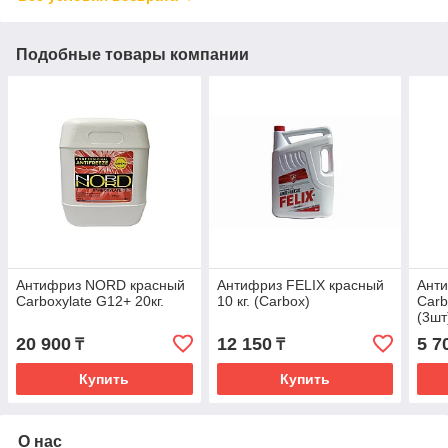
Подобные товары компании
Антифриз NORD красный
Антифриз FELIX красный
Ант
Carboxylate G12+ 20кг.
10 кг. (Carbox)
Carb
(3шт
20 900
12 150
5 7
₸
₸
Купить
Купить
О нас