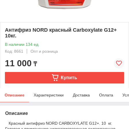
Антифриз NORD красный Carboxylate G12+
10кг.
В наличии 134 ед.
Код: 8661
Опт и розница
11 000
₸
Купить
Описание
Характеристики
Доставка
Оплата
Усл
Описание
Красный антифриз NORD CARBOXYLATE G12+. 10 кг.
Готовая к применению низкозамерзающая охлаждающая