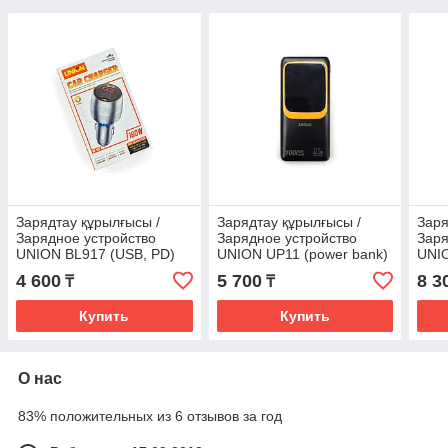
Зарядтау құрылғысы /
Зарядтау құрылғысы /
Заря
Зарядное устройство
Зарядное устройство
Заря
UNION BL917 (USB, PD)
UNION UP11 (power bank)
UNIO
4 600
5 700
8 3
₸
₸
Купить
Купить
О нас
83% положительных из 6 отзывов за год