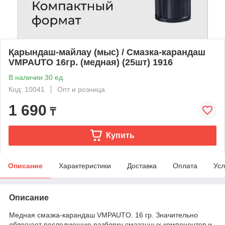
Қарындаш-майлау (мыс) / Смазка-карандаш
VMPAUTO 16гр. (медная) (25шт) 1916
В наличии 30 ед.
Код: 10041
Опт и розница
1 690
₸
Купить
Описание
Характеристики
Доставка
Оплата
Усл
Описание
Медная смазка-карандаш VMPAUTO. 16 гр. Значительно
облегчает последующую разборку смазанных компонентов и