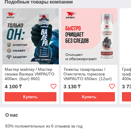
Подобные товары компании
Мастер майлау / Мастер
Тежегіш тазартқышы /
Граф
смазка Валера VMPAUTO
Очиститель тормозов
гра
400мл. (6шт) 8601
VMPAUTO 650мл. (12шт)
400м
8412
4 100
3 130
3 7
₸
₸
Купить
Купить
О нас
83% положительных из 6 отзывов за год