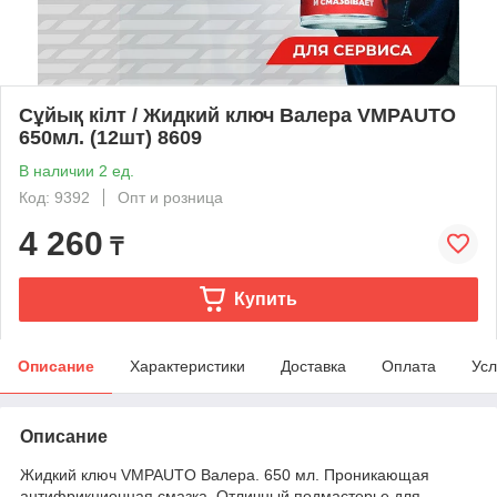
Сұйық кілт / Жидкий ключ Валера VMPAUTO
650мл. (12шт) 8609
В наличии 2 ед.
Код: 9392
Опт и розница
4 260
₸
Купить
Описание
Характеристики
Доставка
Оплата
Усл
Описание
Жидкий ключ VMPAUTO Валера. 650 мл. Проникающая
антифрикционная смазка. Отличный подмастерье для