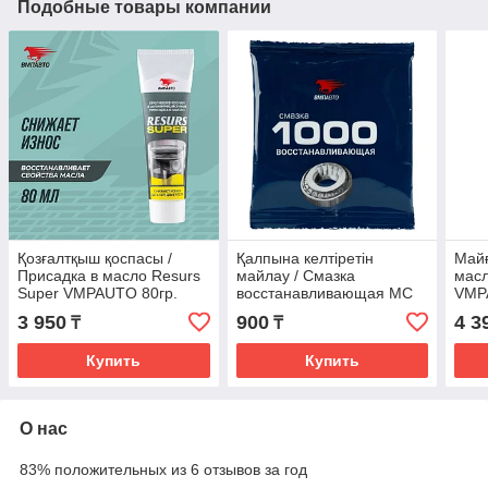
Подобные товары компании
Қозғалтқыш қоспасы /
Қалпына келтіретін
Майғ
Присадка в масло Resurs
майлау / Смазка
мас
Super VMPAUTO 80гр.
восстанавливающая МС
VMPA
(15шт) 8304
1000 VMPAUTO 50гр.
440
3 950
900
4 3
₸
₸
(стик-пакет) (100шт) 1102
Купить
Купить
О нас
83% положительных из 6 отзывов за год