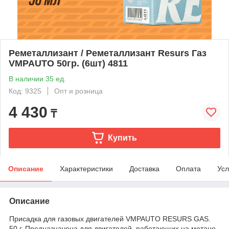
Реметаллизант / Реметаллизант Resurs Газ
VMPAUTO 50гр. (6шт) 4811
В наличии 35 ед.
Код: 9325
Опт и розница
4 430
₸
Купить
Описание
Характеристики
Доставка
Оплата
Усл
Описание
Присадка для газовых двигателей VMPAUTO RESURS GAS.
50 г. Предназначена для двигателей, работающих на метане