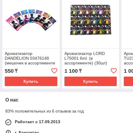
Ароматизатор
Ароматизатор LORD
Аро
DANDELION 03476148
L75001 6ml. (в
TU23
(мешочек в ассортименте
ассортименте) (30шт)
ассо
25шт.)
550
1 100
1 0
₸
₸
Купить
Купить
О нас
83% положительных из 6 отзывов за год
Работает с 17.09.2013
г. Кокшетау