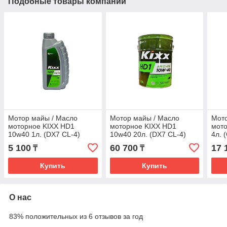
Подобные товары компании
Мотор майы / Масло
Мотор майы / Масло
Мото
моторное KIXX НD1
моторное KIXX НD1
мото
10w40 1л. (DX7 CL-4)
10w40 20л. (DX7 CL-4)
4л. 
5 100
60 700
17 
₸
₸
Купить
Купить
О нас
83% положительных из 6 отзывов за год