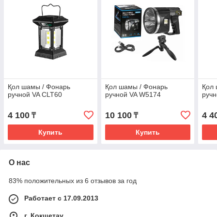
Қол шамы / Фонарь
Қол шамы / Фонарь
Қол 
ручной VA CLT60
ручной VA W5174
ручн
4 100
10 100
4 4
₸
₸
Купить
Купить
О нас
83% положительных из 6 отзывов за год
Работает с 17.09.2013
г. Кокшетау