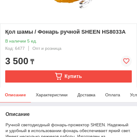
Қол шамы / Фонарь ручной SHEEN HS8033A
В наличии 5 ед.
Код: 6477
Опт и розница
3 500
₸
Купить
Описание
Характеристики
Доставка
Оплата
Усл
Описание
Ручной светодиодный фонарь-прожектор SHEEN. Надежный
и удобный в использовании фонарь обеспечивает яркий свет.
Имеет несколько режимов работы. Изготовлен из