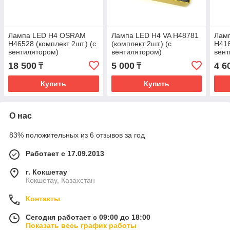
Лампа LED H4 OSRAM
Лампа LED H4 VA H48781
Лам
H46528 (комплект 2шт.) (с
(комплект 2шт.) (с
H416
вентилятором)
вентилятором)
вент
18 500
5 000
4 6
₸
₸
Купить
Купить
О нас
83% положительных из 6 отзывов за год
Работает с 17.09.2013
г. Кокшетау
Кокшетау, Казахстан
Контакты
Сегодня работает с 09:00 до 18:00
Показать весь график работы