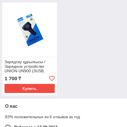
Зарядтау құрылғысы /
Зарядное устройство
UNION UN900 (3USB,
кабель type-c)
1 700
₸
Купить
О нас
83% положительных из 6 отзывов за год