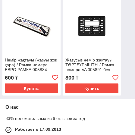
Нөмір жақтауы (жазуы жоқ
Жазусыз нөмір жақтауы
қара) / Рамка номера
ТӨРТБҰРЫШТЫ / Рамка
ЕВРО РАМКА 005884
номера VA 005891 без
(черная без надписи)
надписи КВАДРАТНАЯ
600
800
₸
₸
Купить
Купить
О нас
83% положительных из 6 отзывов за год
Работает с 17.09.2013