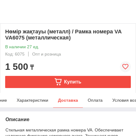
Нөмір жақтауы (металл) / Рамка номера VA
VA6075 (металлическая)
В наличии 27 ед.
Код: 6075
Опт и розница
1 500
₸
Купить
ние
Характеристики
Доставка
Оплата
Условия во
Описание
Стильная металлическая рамка номера VA. Обеспечивает
надежную фиксацию номерного знака. Защищает кузов