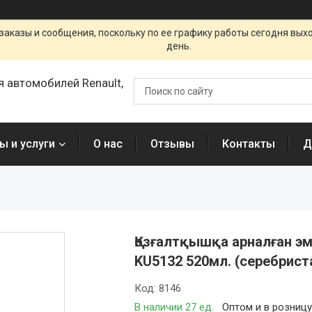
заказы и сообщения, поскольку по ее графику работы сегодня вых
день.
я автомобилей Renault,
ы и услуги
О нас
Отзывы
Контакты
Д
Қозғалтқышқа арналған эм
KU5132 520мл. (серебрист
Код:
8146
В наличии 27 ед.
Оптом и в розниц