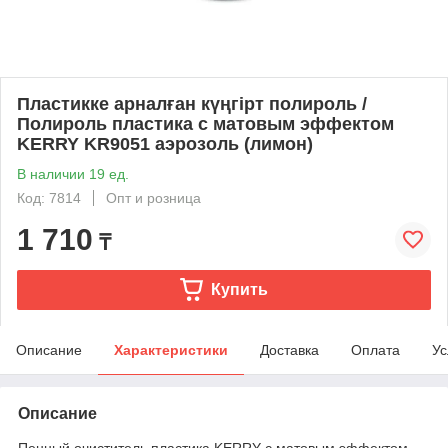
Пластикке арналған күңгірт полироль /
Полироль пластика с матовым эффектом
KERRY KR9051 аэрозоль (лимон)
В наличии 19 ед.
Код: 7814
Опт и розница
1 710
₸
Купить
Описание
Характеристики
Доставка
Оплата
Ус
Описание
Пенный очиститель пластика KERRY с матовым эффектом.