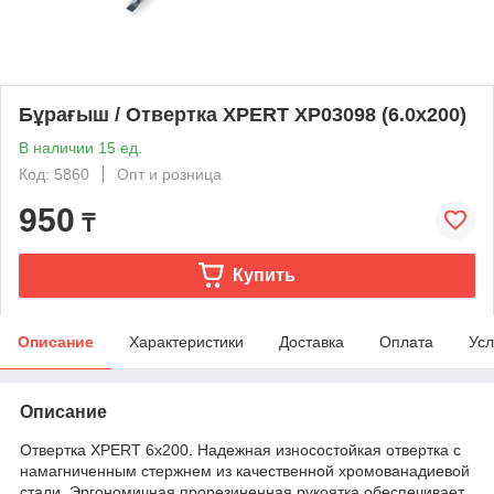
Бұрағыш / Отвертка XPERT XP03098 (6.0x200)
В наличии 15 ед.
Код: 5860
Опт и розница
950
₸
Купить
Описание
Характеристики
Доставка
Оплата
Усл
Описание
Отвертка XPERT 6x200. Надежная износостойкая отвертка с
намагниченным стержнем из качественной хромованадиевой
стали. Эргономичная прорезиненная рукоятка обеспечивает