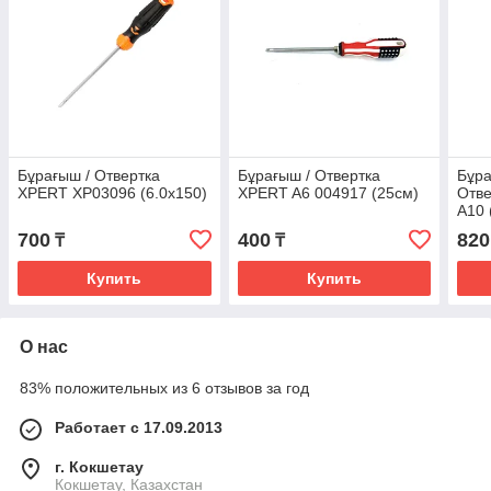
Бұрағыш / Отвертка
Бұрағыш / Отвертка
Бұра
XPERT XP03096 (6.0x150)
XPERT A6 004917 (25см)
Отв
A10 
700
400
820
₸
₸
Купить
Купить
О нас
83% положительных из 6 отзывов за год
Работает с 17.09.2013
г. Кокшетау
Кокшетау, Казахстан