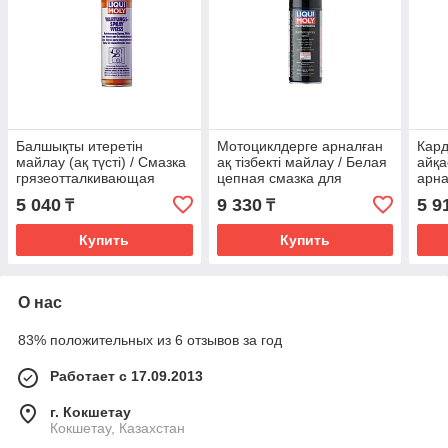
Балшықты итеретін
Мотоциклдерге арналған
Кар
майлау (ақ түсті) / Смазка
ақ тізбекті майлау / Белая
айқ
грязеотталкивающая
цепная смазка для
арна
белая LIQUI MOLY 250мл.
мотоциклов LIQUI MOLY
для 
5 040
9 330
5 9
₸
₸
(3075)
(1591)
LIQU
Купить
Купить
О нас
83% положительных из 6 отзывов за год
Работает с 17.09.2013
г. Кокшетау
Кокшетау, Казахстан