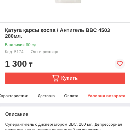
Қатуға қарсы қоспа / Антигель BBC 4503
280мл.
В наличии 60 ед.
Код: 5174
Опт и розница
1 300
₸
Купить
Характеристики
Доставка
Оплата
Условия возврата
Описание
Суперантигель с диспергатором BBC. 280 мл. Депрессорная
присадка для снижения предельной температуры