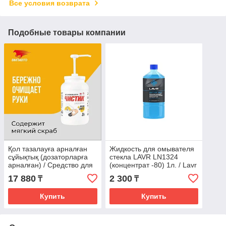
Все условия возврата
Подобные товары компании
Қол тазалауға арналған
Жидкость для омывателя
сұйықтық (дозаторларға
стекла LAVR LN1324
арналған) / Средство для
(концентрат -80) 1л. / Lavr
очистки рук Чистик
ln1324 шыны жуғыш
17 880
2 300
₸
₸
VMPAUTO (для
сұйықтық (концентрат
Купить
Купить