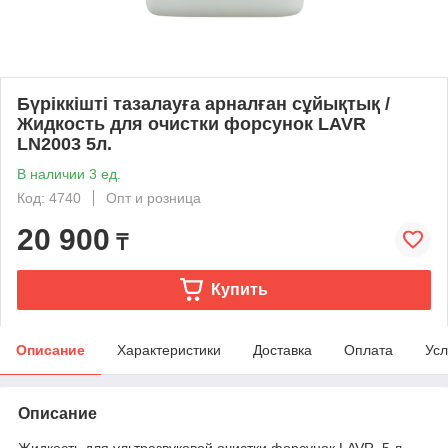
Бүріккішті тазалауға арналған сұйықтық /
Жидкость для очистки форсунок LAVR
LN2003 5л.
В наличии 3 ед.
Код: 4740
Опт и розница
20 900
₸
Купить
Описание
Характеристики
Доставка
Оплата
Усл
Описание
Жидкость для ультразвуковой очистки форсунок LAVR. 5 л.